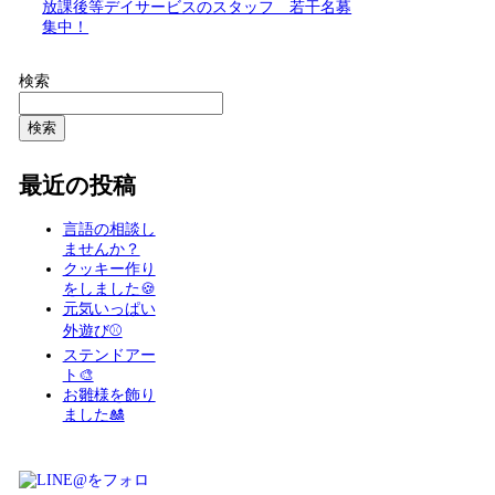
放課後等デイサービスのスタッフ 若干名募
集中！
検索
検索
最近の投稿
言語の相談し
ませんか？
クッキー作り
をしました🍪
元気いっぱい
外遊び⚾️
ステンドアー
ト🎨
お雛様を飾り
ました🎎