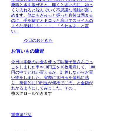
栗粉と水を混ぜると、叩くと固いのに、ゆっ
くり入れると沈んでいく不思議な感触が楽し
めます。他にもぎゅっと握った直後は固まる
のに、手を離すとドロッと溶けてスライムの
ような感触にも・・・。「うわぁあ」と言
い...
今日のおときち
お買いもの練習
今日は本物のお金を使って駄菓子屋さんごっ
こをしました🍭🍬10円玉を10枚用意して、100
円の中でどれが買えるか、計算しながらお買
い物をしました。実際に10円玉を値札に貼
り、視覚的に10円玉が何枚で〇円、と金額が
わかるようにしてみました。その...
横スクロールできます
重曹遊び🫧