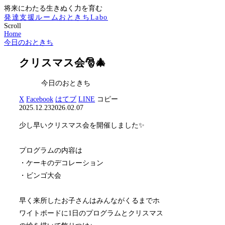
将来にわたる生きぬく力を育む
発達支援ルームおときちLabo
Scroll
Home
今日のおときち
クリスマス会🎅🎄
今日のおときち
X
Facebook
はてブ
LINE
コピー
2025.12.23
2026.02.07
少し早いクリスマス会を開催しました✨
プログラムの内容は
・ケーキのデコレーション
・ビンゴ大会
早く来所したお子さんはみんながくるまでホ
ワイトボードに1日のプログラムとクリスマス