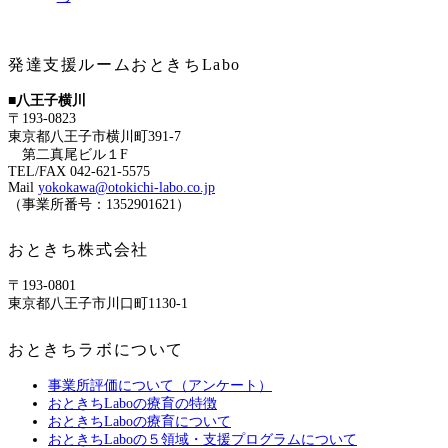
発達支援ルームおときちLabo
■八王子横川
〒193-0823
東京都八王子市横川町391-7
第二真尾ビル１F
TEL/FAX 042-621-5575
Mail
yokokawa@otokichi-labo.co.jp
（事業所番号：1352901621）
おときち株式会社
〒193-0801
東京都八王子市川口町1130-1
おときちラボについて
事業所評価について（アンケート）
おときちLaboの療育の特徴
おときちLaboの療育について
おときちLaboの５領域・支援プログラムについて