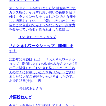
ステンドアートを行いました💡 針金をつけた
ガラス瓶に、それぞれ思い思いの色紙を貼り
付け、ランタン作りをしました😊 みんな集中
して活動をしていて、「紫にしたいからこの
色とこの色重ねてみようかな」など、想像力
を働かせている姿も見られました👏🏻 ...
おときちワークショップ
「おときちワークショップ」開催しま
す！
2025年10月25日（土） 「おときちワークシ
ョップ」開催します♪✨地域のみなさまへ✨9月
23日に開催した「おときち祭」には、たくさ
んの方々にお越しいただきありがとうござい
ました😊大変ご好評をいただきましたので…
🎉10月25日(土)に、再...
今日のおときち
片栗粉ねんど
今日は片栗粉ねんどに挑戦してみました。片