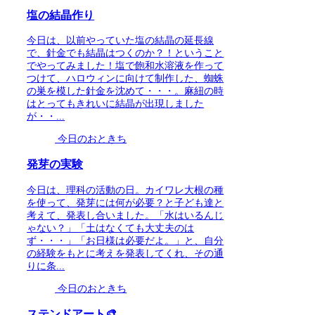
塩の結晶作り
今日は、以前やっていた塩の結晶の延長線
で、針金でも結晶はつくのか？！ということ
でやってみました！塩で飽和水溶液を作って
つけて、ハロウィンに向けて制作した、蜘蛛
の巣を模した針金を沈めて・・・。麻紐の時
はとってもきれいに結晶が出現しました
が・・...
今日のおときち
発芽の実験
今日は、理科の活動の日。カイワレ大根の種
を使って、発芽には何が必要？と子ども達と
考えて、発表し合いました。「水はいるんじ
ゃない？」「土はなくても大丈夫のは
ず・・・」「お日様は必要だよ。」と、自分
の経験をもとに考えを発表してくれ、その通
りに条...
今日のおときち
ステンドアート🎨