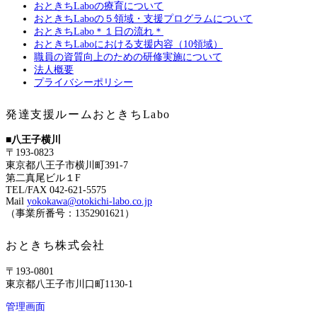
おときちLaboの療育について
おときちLaboの５領域・支援プログラムについて
おときちLabo＊１日の流れ＊
おときちLaboにおける支援内容（10領域）
職員の資質向上のための研修実施について
法人概要
プライバシーポリシー
発達支援ルームおときちLabo
■八王子横川
〒193-0823
東京都八王子市横川町391-7
第二真尾ビル１F
TEL/FAX 042-621-5575
Mail
yokokawa@otokichi-labo.co.jp
（事業所番号：1352901621）
おときち株式会社
〒193-0801
東京都八王子市川口町1130-1
管理画面