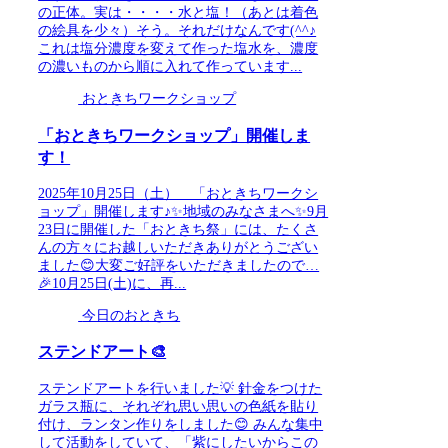
の正体。実は・・・・水と塩！（あとは着色
の絵具を少々）そう。それだけなんです(^^♪
これは塩分濃度を変えて作った塩水を、濃度
の濃いものから順に入れて作っています...
おときちワークショップ
「おときちワークショップ」開催しま
す！
2025年10月25日（土） 「おときちワークシ
ョップ」開催します♪✨地域のみなさまへ✨9月
23日に開催した「おときち祭」には、たくさ
んの方々にお越しいただきありがとうござい
ました😊大変ご好評をいただきましたので…
🎉10月25日(土)に、再...
今日のおときち
ステンドアート🎨
ステンドアートを行いました💡 針金をつけた
ガラス瓶に、それぞれ思い思いの色紙を貼り
付け、ランタン作りをしました😊 みんな集中
して活動をしていて、「紫にしたいからこの