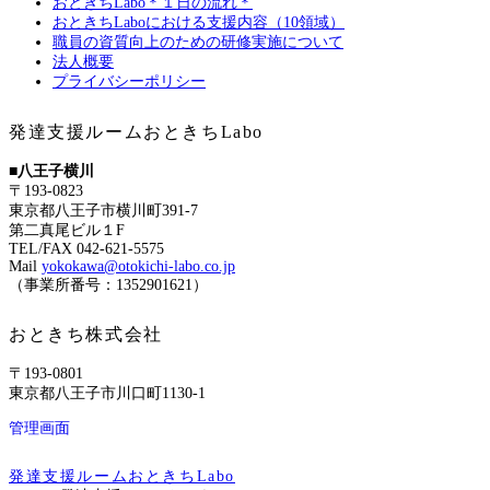
おときちLabo＊１日の流れ＊
おときちLaboにおける支援内容（10領域）
職員の資質向上のための研修実施について
法人概要
プライバシーポリシー
発達支援ルームおときちLabo
■八王子横川
〒193-0823
東京都八王子市横川町391-7
第二真尾ビル１F
TEL/FAX 042-621-5575
Mail
yokokawa@otokichi-labo.co.jp
（事業所番号：1352901621）
おときち株式会社
〒193-0801
東京都八王子市川口町1130-1
管理画面
発達支援ルームおときちLabo