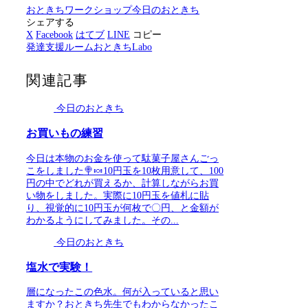
おときちワークショップ
今日のおときち
シェアする
X
Facebook
はてブ
LINE
コピー
発達支援ルームおときちLabo
関連記事
今日のおときち
お買いもの練習
今日は本物のお金を使って駄菓子屋さんごっ
こをしました🍭🍬10円玉を10枚用意して、100
円の中でどれが買えるか、計算しながらお買
い物をしました。実際に10円玉を値札に貼
り、視覚的に10円玉が何枚で〇円、と金額が
わかるようにしてみました。その...
今日のおときち
塩水で実験！
層になったこの色水。何が入っていると思い
ますか？おときち先生でもわからなかったこ