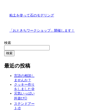
粘土を使って石のモデリング
「おときちワークショップ」開催します！
検索
検索
最近の投稿
言語の相談し
ませんか？
クッキー作り
をしました🍪
元気いっぱい
外遊び⚾️
ステンドアー
ト🎨