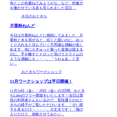
色とこの色重ねてみようかな」など、想像力
を働かせている姿も見られました👏🏻 ...
今日のおときち
片栗粉ねんど
今日は片栗粉ねんどに挑戦してみました。片
栗粉と水を混ぜると、叩くと固いのに、ゆっ
くり入れると沈んでいく不思議な感触が楽し
めます。他にもぎゅっと握った直後は固まる
のに、手を離すとドロッと溶けてスライムの
ような感触にも・・・。「うわぁあ」と言
い...
おときちワークショップ
11月ワークショップは平日開催！
11月14日（金）・28日（金）の2日間、おとき
ちLaboのフリー開放をいたします！当日は普
段の利用者さんもいるので、普段通りのおと
きちの様子がご覧いただけいます。「少し様
子を見るだけ・・・・」大丈夫です！「飛び
入りだけど、体験させてみたい...